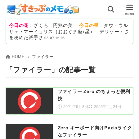
今日の花
：ざくろ 円熟の美
今日の星
：タウ・ウル
サェ・マーイョリス（おおぐま座τ星） デリケートさ
を秘めた派手さ
08.07 16:08
HOME
ファイラー
「ファイラー」の記事一覧
ファイラー Zero のちょっと便利
技
2021年5月8日
2026年1月24日
Zero キーボード向けPyxisライク
なファイラー